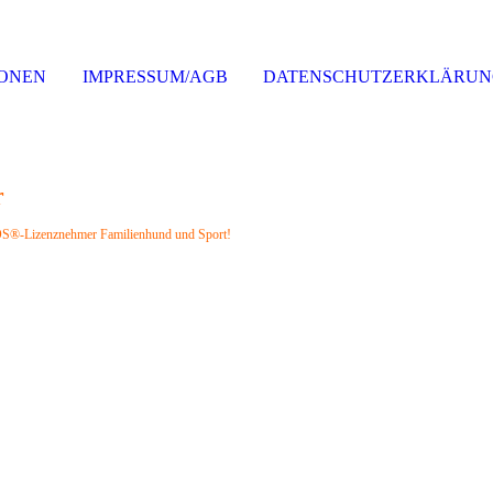
IONEN
IMPRESSUM/AGB
DATENSCHUTZERKLÄRU
r
 ZOS®-Lizenznehmer Familienhund und Sport!