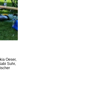
kia Oeser,
Gabi Suhr,
ischer