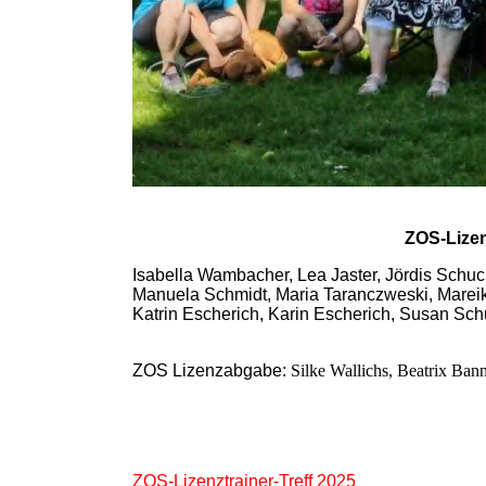
ZOS-Lizen
Isabella Wambacher, Lea Jaster, Jördis Schuc
Manuela Schmidt, Maria Taranczweski, Mareike
Katrin Escherich, Karin Escherich, Susan Schu
ZOS Lizenzabgabe:
Silke Wallichs, Beatrix Bann
ZOS-Lizenztrainer-Treff 2025