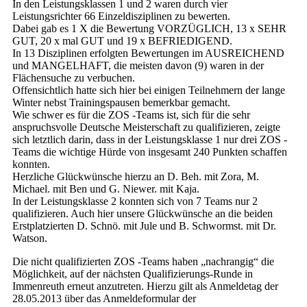
In den Leistungsklassen 1 und 2 waren durch vier
Leistungsrichter 66 Einzeldisziplinen zu bewerten.
Dabei gab es 1 X die Bewertung VORZÜGLICH, 13 x SEHR
GUT, 20 x mal GUT und 19 x BEFRIEDIGEND.
In 13 Disziplinen erfolgten Bewertungen im AUSREICHEND
und MANGELHAFT, die meisten davon (9) waren in der
Flächensuche zu verbuchen.
Offensichtlich hatte sich hier bei einigen Teilnehmern der lange
Winter nebst Trainingspausen bemerkbar gemacht.
Wie schwer es für die ZOS -Teams ist, sich für die sehr
anspruchsvolle Deutsche Meisterschaft zu qualifizieren, zeigte
sich letztlich darin, dass in der Leistungsklasse 1 nur drei ZOS -
Teams die wichtige Hürde von insgesamt 240 Punkten schaffen
konnten.
Herzliche Glückwünsche hierzu an D. Beh. mit Zora, M.
Michael. mit Ben und G. Niewer. mit Kaja.
In der Leistungsklasse 2 konnten sich von 7 Teams nur 2
qualifizieren. Auch hier unsere Glückwünsche an die beiden
Erstplatzierten D. Schnö. mit Jule und B. Schwormst. mit Dr.
Watson.
Die nicht qualifizierten ZOS -Teams haben „nachrangig“ die
Möglichkeit, auf der nächsten Qualifizierungs-Runde in
Immenreuth erneut anzutreten. Hierzu gilt als Anmeldetag der
28.05.2013 über das Anmeldeformular der