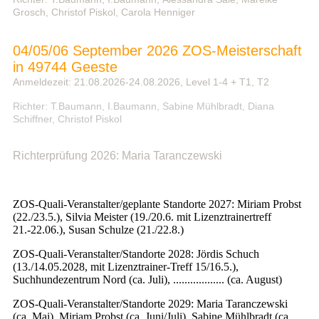
Grosch, Christof Piskol, Carola Henniger
04/05/06 September 2026 ZOS-Meisterschaft
in 49744 Geeste
Anmeldezeit: 21.08.2026-24.08.2026, Level 1-4 + T1, T2
Richter: T.Baumann, I.Baumann, Sabine Mühlbradt, Diana
Schiffner, Christof Piskol
Richterprüfung 2026: Maria Taranczewski
ZOS-Quali-Veranstalter/geplante Standorte 2027: Miriam Probst
(22./23.5.), Silvia Meister (19./20.6. mit Lizenztrainertreff
21.-22.06.), Susan Schulze (21./22.8.)
ZOS-Quali-Veranstalter/Standorte 2028: Jördis Schuch
(13./14.05.2028, mit Lizenztrainer-Treff 15/16.5.),
Suchhundezentrum Nord (ca. Juli), .................. (ca. August)
ZOS-Quali-Veranstalter/Standorte 2029: Maria Taranczewski
(ca. Mai), Miriam Probst (ca. Juni/Juli), Sabine Mühlbradt (ca.