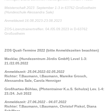
Meisterschaft 2023 September 1-3 in 63762 Großostheim
(Hundeschule Alessandra Sale)
Anmeldezeit:16.08.2023-23.08.2023
ZOS-Lizenztrainertreffen: 04./05.09.2023 in D-63762
Großostheim
ZOS Quali-Termine 2022 (bitte Anmeldezeiten beachten)
Mecklar, (Hundezentrum Jördis GmbH) Level 1-3:
21./22.05.2022
Anmeldezeit: 25.04.2022-02.05.2022
Richter: T.Baumann, I.Baumann, Mareike Grosch,
Alessandra Sale, Carola Henniger
Großhartau-Bühlau, (Pfotentrainer K.u.S. Schulze) Lev. 1-4:
23./24. Juli 2022
Anmeldezeit: 27.06.2022 - 04.07.2022
Richter: T.Baumann, I.Baumann, Christof Piskol, Diana
Schiffner,