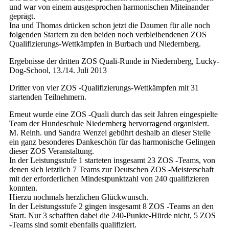
und war von einem ausgesprochen harmonischen Miteinander
geprägt.
Ina und Thomas drücken schon jetzt die Daumen für alle noch
folgenden Startern zu den beiden noch verbleibendenen ZOS
Qualifizierungs-Wettkämpfen in Burbach und Niedernberg.
Ergebnisse der dritten ZOS Quali-Runde in Niedernberg, Lucky-
Dog-School, 13./14. Juli 2013
Dritter von vier ZOS -Qualifizierungs-Wettkämpfen mit 31
startenden Teilnehmern.
Erneut wurde eine ZOS -Quali durch das seit Jahren eingespielte
Team der Hundeschule Niedernberg hervorragend organisiert.
M. Reinh. und Sandra Wenzel gebührt deshalb an dieser Stelle
ein ganz besonderes Dankeschön für das harmonische Gelingen
dieser ZOS Veranstaltung.
In der Leistungsstufe 1 starteten insgesamt 23 ZOS -Teams, von
denen sich letztlich 7 Teams zur Deutschen ZOS -Meisterschaft
mit der erforderlichen Mindestpunktzahl von 240 qualifizieren
konnten.
Hierzu nochmals herzlichen Glückwunsch.
In der Leistungsstufe 2 gingen insgesamt 8 ZOS -Teams an den
Start. Nur 3 schafften dabei die 240-Punkte-Hürde nicht, 5 ZOS
-Teams sind somit ebenfalls qualifiziert.