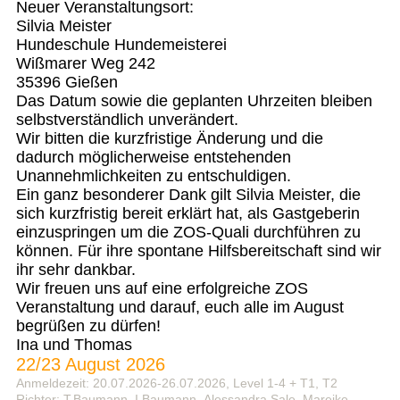
Neuer Veranstaltungsort:
Silvia Meister
Hundeschule Hundemeisterei
Wißmarer Weg 242
35396 Gießen
Das Datum sowie die geplanten Uhrzeiten bleiben
selbstverständlich unverändert.
Wir bitten die kurzfristige Änderung und die
dadurch möglicherweise entstehenden
Unannehmlichkeiten zu entschuldigen.
Ein ganz besonderer Dank gilt Silvia Meister, die
sich kurzfristig bereit erklärt hat, als Gastgeberin
einzuspringen um die ZOS-Quali durchführen zu
können. Für ihre spontane Hilfsbereitschaft sind wir
ihr sehr dankbar.
Wir freuen uns auf eine erfolgreiche ZOS
Veranstaltung und darauf, euch alle im August
begrüßen zu dürfen!
Ina und Thomas
22/23 August 2026
Anmeldezeit: 20.07.2026-26.07.2026, Level 1-4 + T1, T2
Richter: T.Baumann, I.Baumann, Alessandra Sale, Mareike