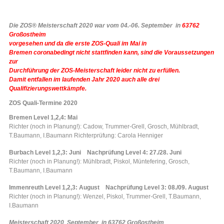
Die ZOS® Meisterschaft 2020 war vom 04.-06. September in
63762
Großostheim
vorgesehen und da die erste ZOS-Quali im Mai in
Bremen coronabedingt nicht stattfinden kann, sind die Voraussetzungen
zur
Durchführung der ZOS-Meisterschaft leider nicht zu erfüllen.
Damit entfallen im laufenden Jahr 2020 auch alle drei
Qualifizierungswettkämpfe.
ZOS Quali-Termine 2020
Bremen Level 1,2,4: Mai
Richter (noch in Planung!): Cadow, Trummer-Grell, Grosch, Mühlbradt,
T.Baumann, I.Baumann Richterprüfung: Carola Henniger
Burbach Level 1,2,3: Juni Nachprüfung Level 4: 27./28. Juni
Richter (noch in Planung!): Mühlbradt, Piskol, Müntefering, Grosch,
T.Baumann, I.Baumann
Immenreuth Level 1,2,3: August Nachprüfung Level 3: 08./09. August
Richter (noch in Planung!): Wenzel, Piskol, Trummer-Grell, T.Baumann,
I.Baumann
Meisterschaft 2020 September in 63762 Großostheim