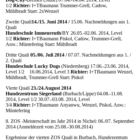
1/2
Richter:
I+TBaumann Trummer-Grell, Cadow,
Mühlbradt Start: 2xWenzel
Zweite Quali
14./15. Juni 2014 /
15.06. Nachmeldungen aus 1.
Quali
Hundeschule Immenreuth
/BY 26.05.-02.06. 2014, Level
1/2
Richter:
I+TBaumann Piskol, Cadow, Trummer-Grell,
Anw.: Müntefering Start: Mühlbradt
Dritte Quali
05./06. Juli 2014 /
07.07. Nachmeldumgen aus 1. /
2. Quali
Hundeschule Lucky Dogs
(Niedernberg) 17.06.-23.06. 2014,
Level 1/2 16.06.2014, Level 3
Richter:
I+TBaumann Wenzel,
Mühlbradt, Trummer-Grell Start: Piskol
Vierte Quali
23./24.August 2014
Hundezentrum Siegerland
(Burbach/Lippe) 04.08.-11.08.
2014, Level 1/2 30.07.-03.08. 2014, Level
3/4
Richter:
I+TBaumann Anyanwu, Wenzel, Piskol, Anw.:
Müntefering
8. ZOS -Meisterschaft im Jahr 2014 in Nichel: 06./07. September
2014 (Anmeldezeit vom 25.08.-30.08.2014)
Ergebnisse der vierten ZOS Quali in Burbach, Hundezentrum