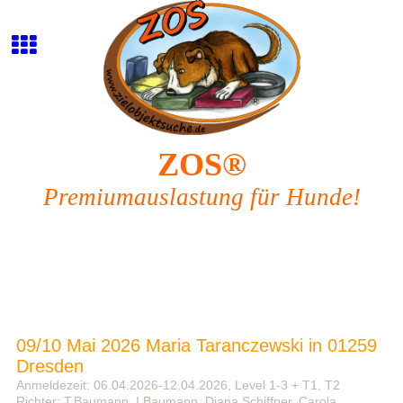
ZOS®
Premiumauslastung für Hunde!
09/10 Mai 2026 Maria Taranczewski in 01259
Dresden
Anmeldezeit: 06.04.2026-12.04.2026, Level 1-3 + T1, T2
Richter: T.Baumann, I.Baumann, Diana Schiffner, Carola