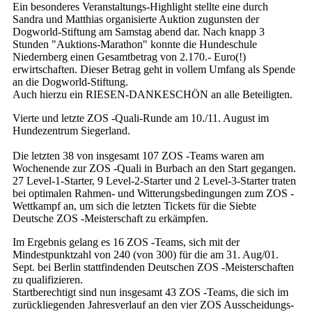
Ein besonderes Veranstaltungs-Highlight stellte eine durch
Sandra und Matthias organisierte Auktion zugunsten der
Dogworld-Stiftung am Samstag abend dar. Nach knapp 3
Stunden "Auktions-Marathon" konnte die Hundeschule
Niedernberg einen Gesamtbetrag von 2.170.- Euro(!)
erwirtschaften. Dieser Betrag geht in vollem Umfang als Spende
an die Dogworld-Stiftung.
Auch hierzu ein RIESEN-DANKESCHÖN an alle Beteiligten.
Vierte und letzte ZOS -Quali-Runde am 10./11. August im
Hundezentrum Siegerland.
Die letzten 38 von insgesamt 107 ZOS -Teams waren am
Wochenende zur ZOS -Quali in Burbach an den Start gegangen.
27 Level-1-Starter, 9 Level-2-Starter und 2 Level-3-Starter traten
bei optimalen Rahmen- und Witterungsbedingungen zum ZOS -
Wettkampf an, um sich die letzten Tickets für die Siebte
Deutsche ZOS -Meisterschaft zu erkämpfen.
Im Ergebnis gelang es 16 ZOS -Teams, sich mit der
Mindestpunktzahl von 240 (von 300) für die am 31. Aug/01.
Sept. bei Berlin stattfindenden Deutschen ZOS -Meisterschaften
zu qualifizieren.
Startberechtigt sind nun insgesamt 43 ZOS -Teams, die sich im
zurückliegenden Jahresverlauf an den vier ZOS Ausscheidungs-