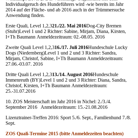
Individualgeruch des Hundeführers wird -wie bereits im Jahr
2014 auf der Fläche- und ab 2016 auch in der Trümmersuche
Anwendung finden.
Erste Quali, Level 1,2,3
21./22. Mai 2016
Dog-City Bremen
(Stuhr)Level 1 und 2 Richter: Sabine, Mirjam, Diana, Kirsten,
I+Th Baumann Anmeldezeitraum: 02.-08.05. 2016
Zweite Quali Level 1,2,3
16./17. Juli 2016
Hundeschule Lucky
Dogs (Niedernberg)Level 1 und 2 und 3 Richter: Sandra,
Mirjam, Christof, Sabine, I+Th Baumann Anmeldezeitraum:
27.06.-03.07. 2016
Dritte Quali Level 1,2,3
13./14. August 2016
Hundeschule
Immenreuth (BY)Level 1 und 2 und 3 Richter: Diana, Sandra,
Christof, Kirsten, I+Th Baumann Anmeldezeitraum:
25.-31.07.2016
10. ZOS Meisterschaft im Jahr 2016 in Nichel: 2./3./4.
September 2016 Anmeldezeitraum: 15.-21.08.2016
Lizenztrainer-Treffen 2016: Sport 5./6. Sept., Familienhund 7./8.
Sept.
ZOS Quali-Termine 2015 (bitte Anmeldezeiten beachten)