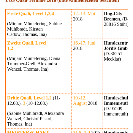
ZOS Quali-Termine 2018 (bitte Anmeldezeiten beachten)
Erste Quali, Level 1,2,4
12.-13. Mai
Dog-City
2018
Bremen
, (D-
(Mirjam Müntefering, Sabine
28816 Stuhr)
Mühlbradt, Kirsten
Cadow,Thomas, Ina)
Zweite Quali, Level
16.-17. Juni
Hundezentru
1,2
2018
Jördis GmbH
,
(D-36251
(Mirjam Müntefering, Diana
Mecklar)
Trummer-Grell, Alexandra
Wenzel, Thomas, Ina)
Dritte Quali, Level 1,2
(11-
10.-12.
Hundeschule
12.08.),
3
(10-12.08.)
August
2018
Immenreuth
,
(D-95509
(Sabine Mühlbradt, Alexandra
Immenreuth)
Wenzel, Christof Piskol,
Thomas, Ina)
MEISTERSCHAFT
31.8.-2.9.
2018
Hundezentru