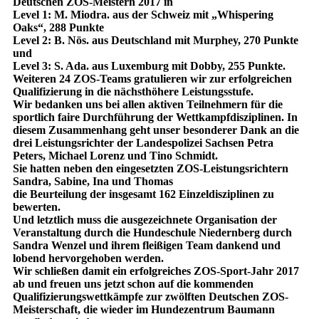
Deutschen ZOS-Meistern 2017 in
Level 1: M. Miodra. aus der Schweiz mit „Whispering
Oaks“, 288 Punkte
Level 2: B. Nös. aus Deutschland mit Murphey, 270 Punkte
und
Level 3: S. Ada. aus Luxemburg mit Dobby, 255 Punkte.
Weiteren 24 ZOS-Teams gratulieren wir zur erfolgreichen
Qualifizierung in die nächsthöhere Leistungsstufe.
Wir bedanken uns bei allen aktiven Teilnehmern für die
sportlich faire Durchführung der Wettkampfdisziplinen. In
diesem Zusammenhang geht unser besonderer Dank an die
drei Leistungsrichter der Landespolizei Sachsen Petra
Peters, Michael Lorenz und Tino Schmidt.
Sie hatten neben den eingesetzten ZOS-Leistungsrichtern
Sandra, Sabine, Ina und Thomas
die Beurteilung der insgesamt 162 Einzeldisziplinen zu
bewerten.
Und letztlich muss die ausgezeichnete Organisation der
Veranstaltung durch die Hundeschule Niedernberg durch
Sandra Wenzel und ihrem fleißigen Team dankend und
lobend hervorgehoben werden.
Wir schließen damit ein erfolgreiches ZOS-Sport-Jahr 2017
ab und freuen uns jetzt schon auf die kommenden
Qualifizierungswettkämpfe zur zwölften Deutschen ZOS-
Meisterschaft, die wieder im Hundezentrum Baumann